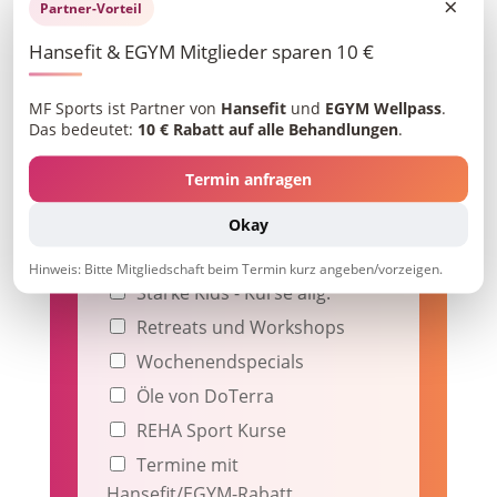
×
Partner-Vorteil
Weitere Informationen
gewünscht (Mehrfachauswahl
Hansefit & EGYM Mitglieder sparen 10 €
möglich)
Cranio-sacrale Begleitung
MF Sports ist Partner von
Hansefit
und
EGYM Wellpass
.
Sammolahari Massage
Das bedeutet:
10 € Rabatt auf alle Behandlungen
.
Thai Yoga Massage
Termin anfragen
Personal Training
Yoga / Kinderyoga
Okay
Schwimmschule
Hinweis: Bitte Mitgliedschaft beim Termin kurz angeben/vorzeigen.
Starke Kids - Kurse allg.
Retreats und Workshops
Wochenendspecials
Öle von DoTerra
REHA Sport Kurse
Termine mit
Hansefit/EGYM-Rabatt