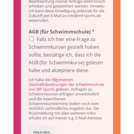
s
Beantwortung meiner Anfrage elektronisch
erhoben und gespeichert werden. Hinweis:
A
Ich kann diese Einwilligung jederzeit für die
G
Zukunft per E-Mail an info@mf-sports.de
B
widerrufen.
*
AGB (für Schwimmschule)
*
Falls ich hier eine Frage zu
Schwimmkursen gestellt haben
sollte, bestätige ich, dass ich die
AGB (für Schwimmkurse) gelesen
habe und akzeptiere diese.
Ich habe die
Allgemeinen
Geschäftsbedinungen der Schwimmschule
von MF Sports
gelesen. Anfragen zu
Schwimmkursen erfolgen unverbindlich
und die beworbenen
Schwimmkurstermine stellen noch kein
rechtlich verbindliches Angebot dar. Die
Rückmeldung mit allen weiteren Infos
erhalte ich auf meiner o.g. E-Mail-Adresse.
Absenden