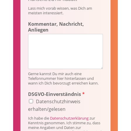
Lass mich vorab wissen, was Dich am
meisten interessiert.
D
Kommentar, Nachricht,
S
Anliegen
G
V
O
-
E
i
n
v
Gerne kannst Du mir auch eine
Telefonnummer hier hinterlassen und
e
wann ich Dich bevorzugt erreichen kann.
r
s
DSGVO-Einverständnis
*
t
Datenschutzhinweis
ä
n
erhalten/gelesen
d
Ich habe die
Datenschutzerklärung
zur
n
Kenntnis genommen. Ich stimme zu, dass
i
meine Angaben und Daten zur