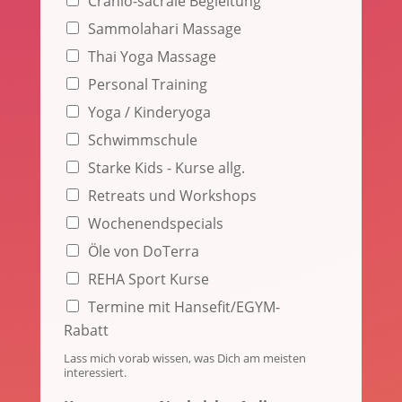
Cranio-sacrale Begleitung
t
Sammolahari Massage
,
E
Thai Yoga Massage
-
Personal Training
M
a
Yoga / Kinderyoga
i
Schwimmschule
l
Starke Kids - Kurse allg.
Retreats und Workshops
Wochenendspecials
Öle von DoTerra
REHA Sport Kurse
Termine mit Hansefit/EGYM-
Rabatt
Lass mich vorab wissen, was Dich am meisten
interessiert.