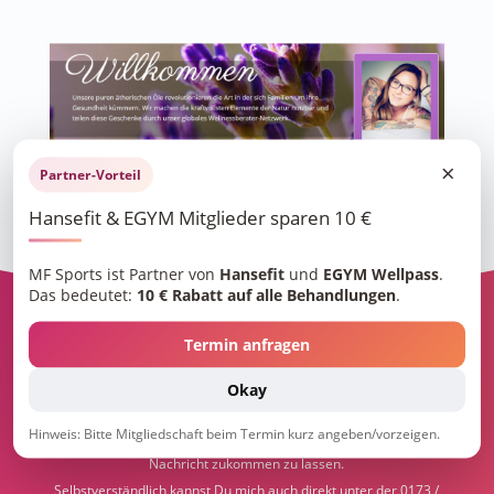
×
Partner-Vorteil
Hansefit & EGYM Mitglieder sparen 10 €
MF Sports ist Partner von
Hansefit
und
EGYM Wellpass
.
Das bedeutet:
10 € Rabatt auf alle Behandlungen
.
Termin anfragen
NOCH FRAGEN?
Okay
Hinweis: Bitte Mitgliedschaft beim Termin kurz angeben/vorzeigen.
Gerne kannst Du mein Kontaktformular nutzen, um mir eine
Nachricht zukommen zu lassen.
Selbstverständlich kannst Du mich auch direkt unter der 0173 /