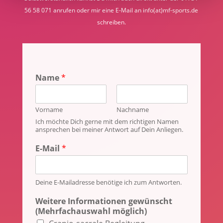
56 58 071 anrufen oder mir eine E-Mail an info(at)mf-sports.de
schreiben.
Name
*
Vorname
Nachname
Ich möchte Dich gerne mit dem richtigen Namen
ansprechen bei meiner Antwort auf Dein Anliegen.
*
E-Mail
*
N
a
c
h
Deine E-Mailadresse benötige ich zum Antworten.
r
Weitere Informationen gewünscht
i
(Mehrfachauswahl möglich)
c
h